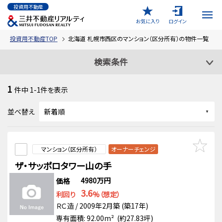
投資用不動産
お気に入り
ログイン
投資用不動産TOP
北海道 札幌市西区のマンション（区分所有）の物件一覧
検索条件
1
件中
1-1
件を表示
並べ替え
マンション（区分所有）
オーナーチェンジ
ザ・サッポロタワー山の手
4980万円
価格
3.6
利回り
%（想定）
ＲＣ造 / 2009年2月築 (築17年)
専有面積: 92.00m² (約27.83坪)