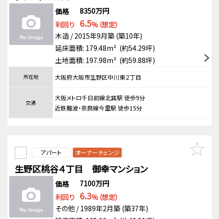
8350万円
価格
6.5
利回り
%（想定）
木造 / 2015年9月築 (築10年)
延床面積: 179.48m² (約54.29坪)
土地面積: 197.98m² (約59.88坪)
所在地
大阪府大阪市生野区中川東２丁目
大阪メトロ千日前線北巽駅 徒歩9分
交通
近鉄難波・奈良線今里駅 徒歩15分
アパート
オーナーチェンジ
生野区桃谷４丁目 御幸マンション
7100万円
価格
6.3
利回り
%（想定）
その他 / 1989年2月築 (築37年)