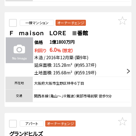
一棟マンション
オーナーチェンジ
Ｆ ｍａｉｓｏｎ ＬＯＲＥ Ⅲ番館
1億1800万円
価格
6.0
利回り
%（想定）
木造 / 2016年12月築 (築9年)
延床面積: 315.28m² (約95.37坪)
土地面積: 195.68m² (約59.19坪)
所在地
大阪府大阪市生野区林寺６丁目
交通
関西本線（亀山～ＪＲ難波）東部市場前駅 徒歩9分
アパート
オーナーチェンジ
グランドヒルズ