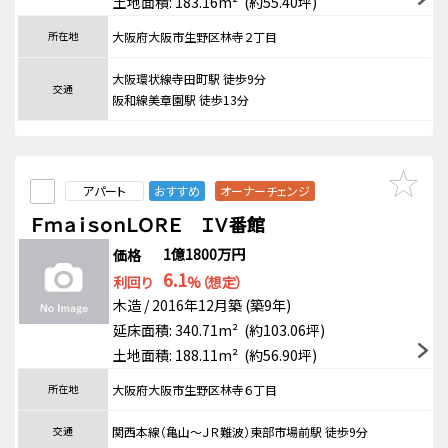
土地面積: 183.16m² (約55.40坪)
所在地
大阪府大阪市生野区林寺２丁目
大阪環状線寺田町駅 徒歩9分
交通
阪和線美章園駅 徒歩13分
アパート
おすすめ
オーナーチェンジ
ＦｍａｉｓｏｎＬＯＲＥ ＩＶ番館
1億1800万円
価格
6.1
利回り
%（想定）
木造 / 2016年12月築 (築9年)
延床面積: 340.71m² (約103.06坪)
土地面積: 188.11m² (約56.90坪)
所在地
大阪府大阪市生野区林寺６丁目
交通
関西本線（亀山～ＪＲ難波）東部市場前駅 徒歩9分