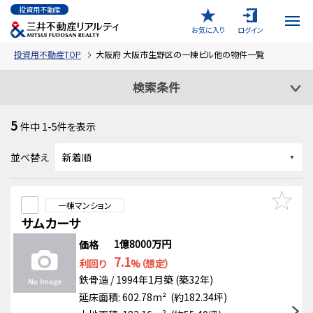
投資用不動産
お気に入り
ログイン
投資用不動産TOP
大阪府 大阪市生野区の一棟ビル他の物件一覧
検索条件
5
件中
1-5
件を表示
並べ替え
一棟マンション
サムカーサ
1億8000万円
価格
7.1
利回り
%（想定）
鉄骨造 / 1994年1月築 (築32年)
延床面積: 602.78m² (約182.34坪)