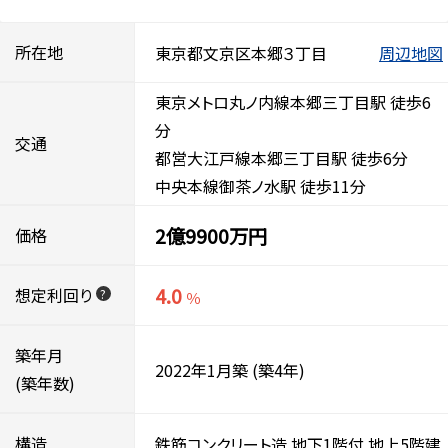
所在地
東京都文京区本郷３丁目
周辺地図
東京メトロ丸ノ内線本郷三丁目駅 徒歩6
分
交通
都営大江戸線本郷三丁目駅 徒歩6分
中央本線御茶ノ水駅 徒歩11分
2億9900万円
価格
4.0
想定利回り
?
％
築年月
2022年1月築
(築4年)
(築年数)
構造
鉄筋コンクリート造
地下1階付
地上5階建