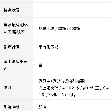
接道状況
－
用途地域/建ぺ
商業地域
/
80%
/
600%
い率/容積率
都市計画
市街化区域
国土法届出要
否
否
賃貸中（賃貸借契約引継要）
備考
※上記間取りは１Ｋとありますが、正しくは
１Ｒ（ワンルーム）です。
引渡時期
即時