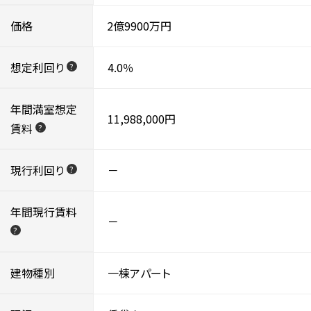
価格
2億9900万円
想定利回り
4.0％
?
年間満室想定
11,988,000円
賃料
?
現行利回り
－
?
年間現行賃料
－
?
建物種別
一棟アパート