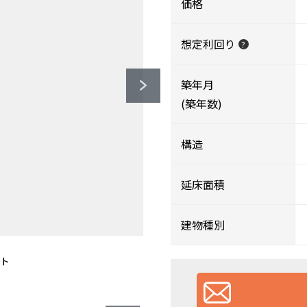
価格
想定利回り
?
築年月
(築年数)
構造
延床面積
建物種別
約300ｍ）
約400ｍ）
160ｍ）
800ｍ）
00ｍ）
0ｍ）
ｍ）
）
）
駐車場として利用いただけます
ト
）