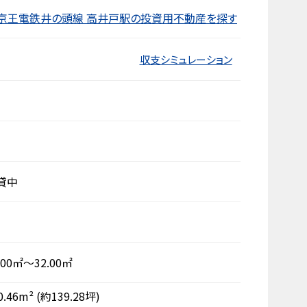
京王電鉄井の頭線 高井戸駅の投資用不動産を探す
収支シミュレーション
貸中
.00㎡～32.00㎡
0.46m²
(約139.28坪)