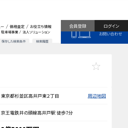
会員登録
ログイン
ュー
価格査定
お役立ち情報
駐車場事業
法人ソリューション
お問い合わせ
保存した検索条件
検索履歴
東京都杉並区高井戸東２丁目
周辺地図
京王電鉄井の頭線高井戸駅 徒歩7分