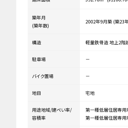
築年月
2002年9月築
(築23年
(築年数)
構造
軽量鉄骨造
地上2階
駐車場
－
バイク置場
－
地目
宅地
用途地域/建ぺい率/
第一種低層住居専用
容積率
第一種低層住居専用