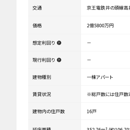
交通
京王電鉄井の頭線高井
価格
2億5800万円
想定利回り
－
?
現行利回り
－
?
建物種別
一棟アパート
賃貸状況
※総戸数には住戸数
建物内の住戸数
16戸
延床面積
352.76m²
(約106.7