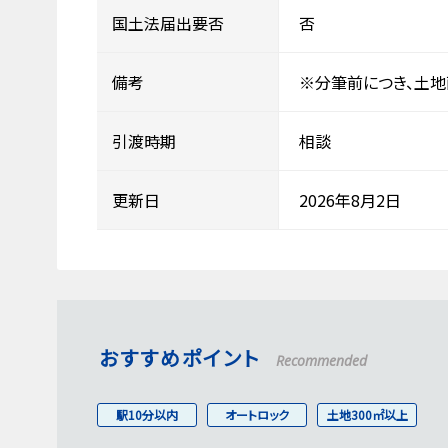
国土法届出要否
否
備考
※分筆前につき、土
引渡時期
相談
更新日
2026年8月2日
おすすめポイント
Recommended
駅10分以内
オートロック
土地300㎡以上