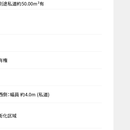
別途私道約50.00m²有
有権
西側：幅員 約4.0m
(私道)
街化区域