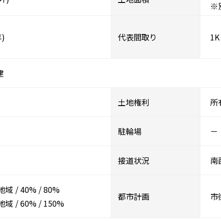
※
)
代表間取り
1K
建
土地権利
所
駐輪場
－
接道状況
南
地域
/
40%
/
80%
都市計画
市
地域
/
60%
/
150%