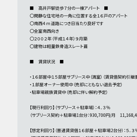
■ 高井戸駅徒歩７分の一棟アパート ■
〇閑静な住宅地の一角に位置する全１６戸のアパート
〇南西４ｍ道路につき日当たり良好です
〇全室南西向き
〇２００２年（平成１４年）９月築
〇建物は軽量鉄骨造スレート葺
■ 賃貸状況 ■
・１６部屋中１５部屋サブリース中（満室）（賃貸借契約引継
・１部屋オーナー使用中（売却にともない退去予定）
・駐車場親族賃貸中（売却に伴い解約予定）
【現行利回り】（サブリース＋駐車場）：４．３％
（サブリース契約＋駐車場1台分：930,700円/月 11,168,4
【想定利回り】（普通賃貸借１６部屋＋駐車場2台分）：５．３