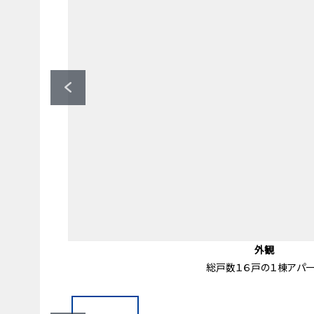
ファミリーマート高井戸西一丁目店（
セブンイレブン杉並高井戸駅前店（
ローソン杉並高井戸東二丁目店（約
スーパーバリュー杉並高井戸店（約
みずほ銀行高井戸出張所（約4
キッチンコート高井戸店（約40
オオゼキ高井戸店（約600
ガスト高井戸店（約350ｍ
長澤クリニック（約230ｍ
つくだ公園（約120ｍ）
前面道路含む外観
エントランス
エントランス
共有部分
共有部分
間取り図
駐車場
駐車場
外観
外観
外観
外観
外観
赤線の位置で分筆予定 アスファルト敷きの部分は
総戸数１６戸の１棟アパー
駐車場（親族賃貸中部分
エントランス前の様子
高井戸駅徒歩７分
オートロック付き
前面道路の様子
北側共用廊下
北側共用廊下
エントランス
ゴミ置き場
駐輪場