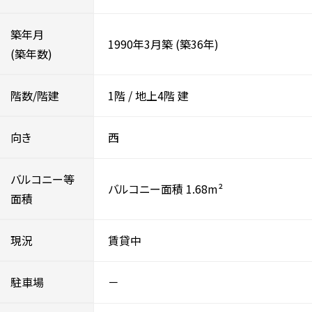
築年月
1990年3月築
(築36年)
(築年数)
階数/階建
1階
/
地上4階
建
向き
西
バルコニー等
バルコニー面積 1.68m²
面積
現況
賃貸中
駐車場
－