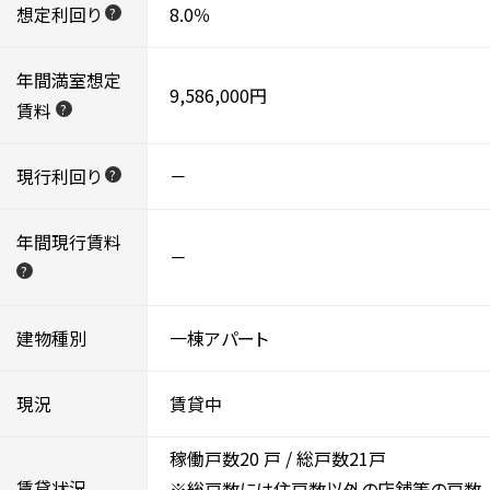
想定利回り
8.0％
?
年間満室想定
9,586,000円
賃料
?
現行利回り
－
?
年間現行賃料
－
?
建物種別
一棟アパート
現況
賃貸中
稼働戸数20
戸 / 総戸数21戸
賃貸状況
※総戸数には住戸数以外の店舗等の戸数