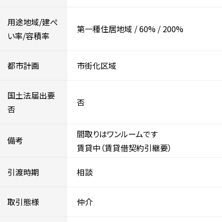
用途地域/建ぺ
第一種住居地域
/
60%
/
200%
い率/容積率
都市計画
市街化区域
国土法届出要
否
否
間取りはワンルームです
備考
賃貸中（賃貸借契約引継要）
引渡時期
相談
取引態様
仲介