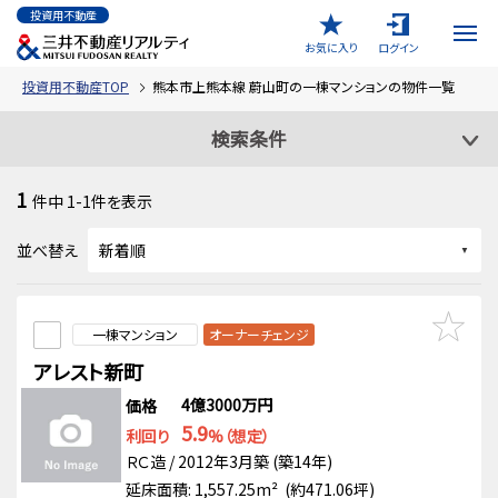
投資用不動産
お気に入り
ログイン
投資用不動産TOP
熊本市上熊本線 蔚山町の一棟マンションの物件一覧
検索条件
1
件中
1-1
件を表示
並べ替え
一棟マンション
オーナーチェンジ
アレスト新町
4億3000万円
価格
5.9
利回り
%（想定）
ＲＣ造 / 2012年3月築 (築14年)
延床面積: 1,557.25m² (約471.06坪)