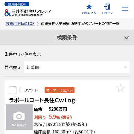
投資用不動産
お気に入り
ログイン
投資用不動産TOP
西鉄天神大牟田線 西鉄平尾のアパートの物件一覧
検索条件
2
件中
1-2
件を表示
並べ替え
アパート
オーナーチェンジ
ラポールコート長住Ｃｗｉｎｇ
5280万円
価格
5.9
利回り
%（想定）
木造 / 1990年8月築 (築35年)
延床面積: 168.30m² (約50.91坪)