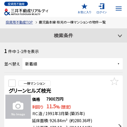
投資用不動産
お気に入り
ログイン
投資用不動産TOP
鹿児島本線 枝光の一棟マンションの物件一覧
検索条件
1
件中
1-1
件を表示
並べ替え
一棟マンション
グリーンヒルズ枝光
7900万円
価格
11.5
利回り
%（想定）
ＲＣ造 / 1991年3月築 (築35年)
延床面積: 926.84m² (約280.36坪)