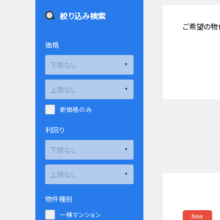
絞り込み検索
ご希望の物
価格
新価格のみ
利回り
物件種別
一棟マンション
New