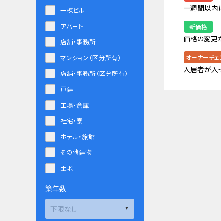
一週間以内
一棟ビル
アパート
新価格
価格の変更
店舗・事務所
マンション（区分所有）
オーナーチェ
入居者が入
店舗・事務所（区分所有）
戸建
工場・倉庫
社宅・寮
ホテル・旅館
その他建物
土地
築年数