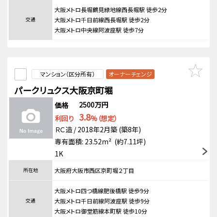
大阪メトロ長堀鶴見緑地線西長堀駅 徒歩2分
交通
大阪メトロ千日前線西長堀駅 徒歩2分
大阪メトロ中央線阿波座駅 徒歩7分
マンション（区分所有）
オーナーチェンジ
パークリュクス大阪京町堀
2500万円
価格
3.8
利回り
%（想定）
ＲＣ造 / 2018年2月築 (築8年)
専有面積: 23.52m² (約7.11坪)
1K
所在地
大阪府大阪市西区京町堀２丁目
大阪メトロ四つ橋線肥後橋駅 徒歩9分
交通
大阪メトロ千日前線阿波座駅 徒歩9分
大阪メトロ御堂筋線本町駅 徒歩10分