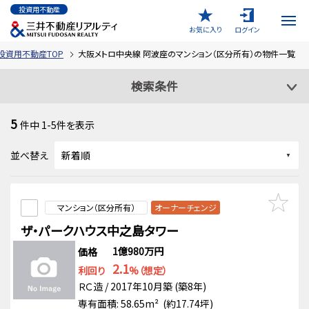
投資用不動産
お気に入り
ログイン
投資用不動産TOP
大阪メトロ中央線 阿波座のマンション（区分所有）の物件一覧
検索条件
5
件中
1-5
件を表示
並べ替え
マンション（区分所有）
オーナーチェンジ
ザ・パークハウス中之島タワー
1億980万円
価格
2.1
利回り
%（想定）
ＲＣ造 / 2017年10月築 (築8年)
専有面積: 58.65m² (約17.74坪)