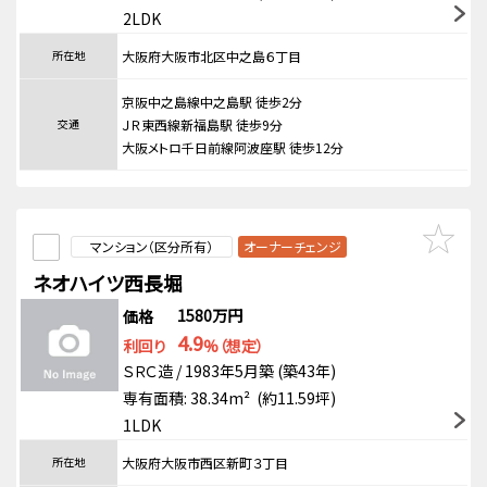
2LDK
所在地
大阪府大阪市北区中之島６丁目
京阪中之島線中之島駅 徒歩2分
交通
ＪＲ東西線新福島駅 徒歩9分
大阪メトロ千日前線阿波座駅 徒歩12分
マンション（区分所有）
オーナーチェンジ
ネオハイツ西長堀
1580万円
価格
4.9
利回り
%（想定）
ＳＲＣ造 / 1983年5月築 (築43年)
専有面積: 38.34m² (約11.59坪)
1LDK
所在地
大阪府大阪市西区新町３丁目