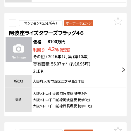
マンション（区分所有）
オーナーチェンジ
阿波座ライズタワーズフラッグ４６
8100万円
価格
4.2
利回り
%（想定）
その他 / 2016年1月築 (築10年)
専有面積: 56.07m² (約16.96坪)
2LDK
所在地
大阪府大阪市西区江之子島２丁目
大阪メトロ中央線阿波座駅 徒歩3分
交通
大阪メトロ千日前線阿波座駅 徒歩3分
大阪メトロ千日前線西長堀駅 徒歩13分