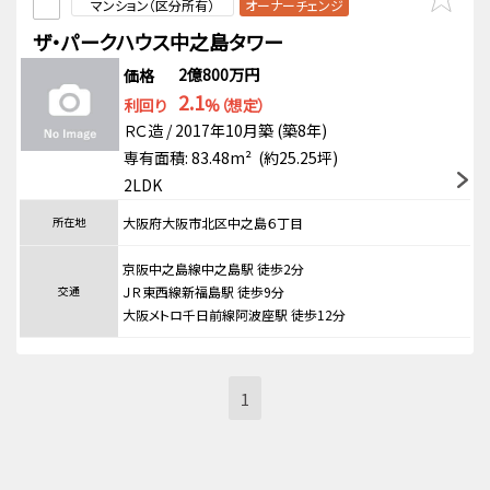
マンション（区分所有）
オーナーチェンジ
ザ・パークハウス中之島タワー
2億800万円
価格
2.1
利回り
%（想定）
ＲＣ造 / 2017年10月築 (築8年)
専有面積: 83.48m² (約25.25坪)
2LDK
所在地
大阪府大阪市北区中之島６丁目
京阪中之島線中之島駅 徒歩2分
交通
ＪＲ東西線新福島駅 徒歩9分
大阪メトロ千日前線阿波座駅 徒歩12分
1