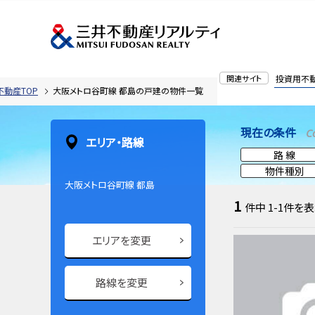
関連サイト
投資用不
不動産TOP
大阪メトロ谷町線 都島の戸建の物件一覧
現在の条件
C
エリア・路線
路 線
物件種別
大阪メトロ谷町線 都島
1
件中
1-1
件を表
エリアを変更
路線を変更