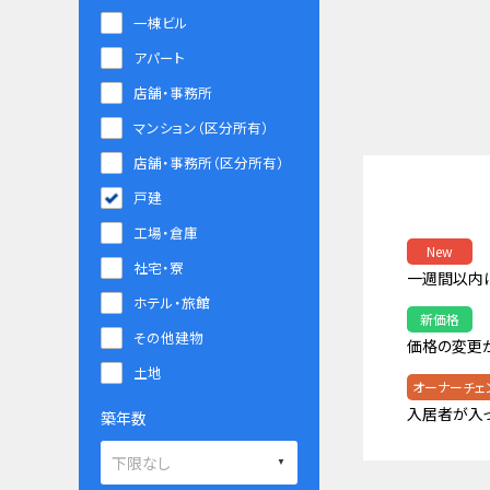
一棟ビル
アパート
店舗・事務所
マンション（区分所有）
店舗・事務所（区分所有）
戸建
工場・倉庫
New
社宅・寮
一週間以内
ホテル・旅館
新価格
その他建物
価格の変更
土地
オーナーチェ
入居者が入
築年数