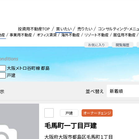
投資用不動産TOP
買いたい
売りたい
コンサルティング・メニ
動産
事業用不動産
オフィス賃貸
海外不動産
リゾート不動産
居住用不動産
お気に入り
閲覧履歴
onditions
大阪メトロ谷町線 都島
戸建
並べ替え
示
戸建
オーナーチェンジ
毛馬町一丁目戸建
大阪府大阪市都島区毛馬町１丁目