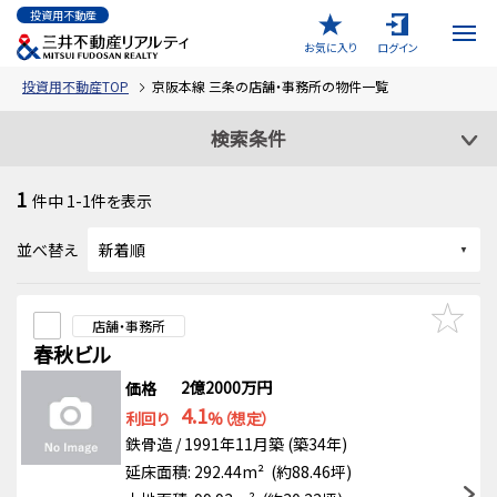
投資用不動産
お気に入り
ログイン
投資用不動産TOP
京阪本線 三条の店舗・事務所の物件一覧
検索条件
1
件中
1-1
件を表示
並べ替え
店舗・事務所
春秋ビル
2億2000万円
価格
4.1
利回り
%（想定）
鉄骨造 / 1991年11月築 (築34年)
延床面積: 292.44m² (約88.46坪)