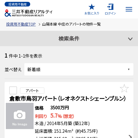
投資用不動産
お気に入り
ログイン
投資用不動産TOP
山陽本線 中庄のアパートの物件一覧
検索条件
1
件中
1-1
件を表示
並べ替え
アパート
倉敷市鳥羽アパート（レオネクストシェーンブルン）
3500万円
価格
5.7
利回り
%（想定）
木造 / 2014年5月築 (築12年)
延床面積: 151.24m² (約45.75坪)