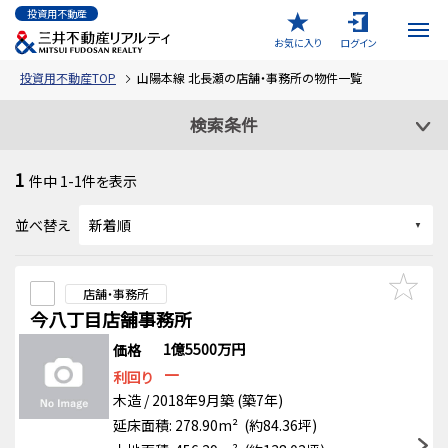
投資用不動産
お気に入り
ログイン
投資用不動産TOP
山陽本線 北長瀬の店舗・事務所の物件一覧
検索条件
1
件中
1-1
件を表示
並べ替え
店舗・事務所
今八丁目店舗事務所
1億5500万円
価格
－
利回り
木造 / 2018年9月築 (築7年)
延床面積: 278.90m² (約84.36坪)