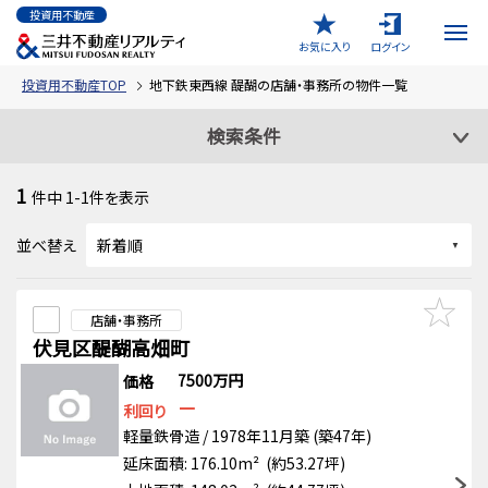
投資用不動産
お気に入り
ログイン
投資用不動産TOP
地下鉄東西線 醍醐の店舗・事務所の物件一覧
検索条件
1
件中
1-1
件を表示
並べ替え
店舗・事務所
伏見区醍醐高畑町
7500万円
価格
－
利回り
軽量鉄骨造 / 1978年11月築 (築47年)
延床面積: 176.10m² (約53.27坪)