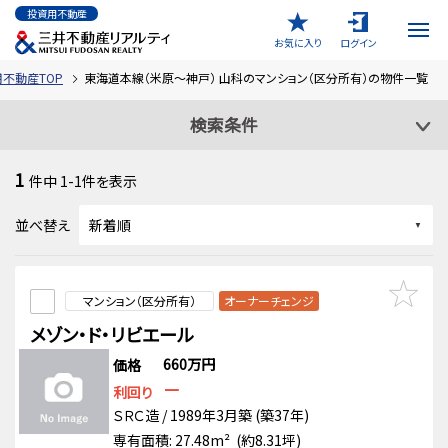
投資用不動産
お気に入り
ログイン
不動産TOP
東海道本線（米原～神戸） 山科のマンション（区分所有）の物件一覧
検索条件
1
件中
1-1
件を表示
並べ替え
マンション（区分所有）
オーナーチェンジ
メゾン・ド・リビエール
660万円
価格
－
利回り
ＳＲＣ造 / 1989年3月築 (築37年)
専有面積: 27.48m² (約8.31坪)