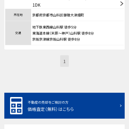
1DK
所在地
京都府京都市山科区御陵大津畑町
地下鉄東西線山科駅 徒歩5分
交通
東海道本線（米原～神戸）山科駅 徒歩8分
京阪京津線京阪山科駅 徒歩8分
1
不動産の売却をご検討の方
価格査定（無料）はこちら