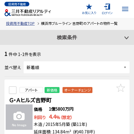
投資用不動産
お気に入り
ログイン
投資用不動産TOP
横浜市ブルーライン 吉野町のアパートの物件一覧
検索条件
1
件中
1-1
件を表示
並べ替え
アパート
新価格
オーナーチェンジ
Ｇ・Ａヒルズ吉野町
1億5800万円
価格
4.4
利回り
%（想定）
木造 / 2015年5月築 (築11年)
延床面積: 134.84m² (約40.78坪)