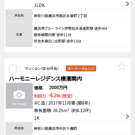
1LDK
所在地
神奈川県横浜市南区永楽町２丁目
横浜市ブルーライン伊勢佐木長者町駅 徒歩4分
交通
根岸線関内駅 徒歩11分
京急本線日ノ出町駅 徒歩12分
マンション（区分所有）
オーナーチェンジ
ハーモニーレジデンス横濱関内
2000万円
価格
4.2
利回り
%（想定）
ＲＣ造 / 2017年11月築 (築8年)
専有面積: 20.25m² (約6.12坪)
1K
所在地
神奈川県横浜市中区千歳町