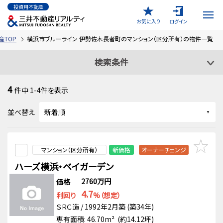
投資用不動産
お気に入り
ログイン
産TOP
横浜市ブルーライン 伊勢佐木長者町のマンション（区分所有）の物件一覧
検索条件
4
件中
1-4
件を表示
並べ替え
マンション（区分所有）
新価格
オーナーチェンジ
ハーズ横浜・ベイガーデン
2760万円
価格
4.7
利回り
%（想定）
ＳＲＣ造 / 1992年2月築 (築34年)
専有面積: 46.70m² (約14.12坪)