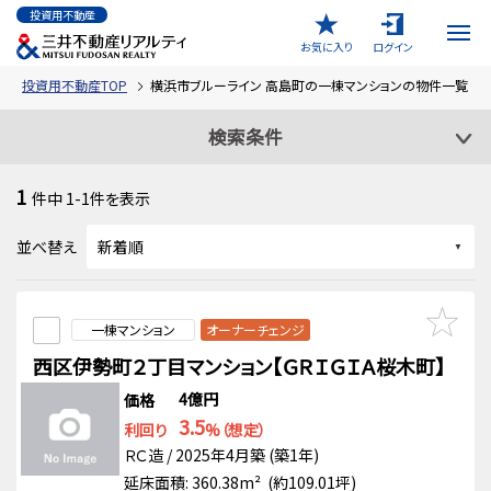
投資用不動産
お気に入り
ログイン
投資用不動産TOP
横浜市ブルーライン 高島町の一棟マンションの物件一覧
検索条件
1
件中
1-1
件を表示
並べ替え
一棟マンション
オーナーチェンジ
西区伊勢町２丁目マンション【ＧＲＩＧＩＡ桜木町】
4億円
価格
3.5
利回り
%（想定）
ＲＣ造 / 2025年4月築 (築1年)
延床面積: 360.38m² (約109.01坪)