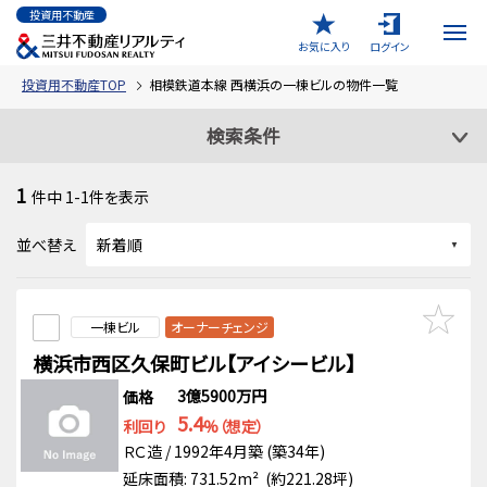
投資用不動産
お気に入り
ログイン
投資用不動産TOP
相模鉄道本線 西横浜の一棟ビルの物件一覧
検索条件
1
件中
1-1
件を表示
並べ替え
一棟ビル
オーナーチェンジ
横浜市西区久保町ビル【アイシービル】
3億5900万円
価格
5.4
利回り
%（想定）
ＲＣ造 / 1992年4月築 (築34年)
延床面積: 731.52m² (約221.28坪)