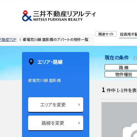
関連サイト
投資用不
不動産TOP
都電荒川線 面影橋のアパートの物件一覧
現在の条件
C
エリア・路線
路 線
物件種別
都電荒川線 面影橋
1
件中
1-1
件を表
エリアを変更
路線を変更