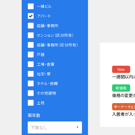
一棟ビル
アパート
店舗・事務所
マンション（区分所有）
店舗・事務所（区分所有）
戸建
工場・倉庫
New
社宅・寮
一週間以内
ホテル・旅館
新価格
その他建物
価格の変更
土地
オーナーチェ
入居者が入
築年数