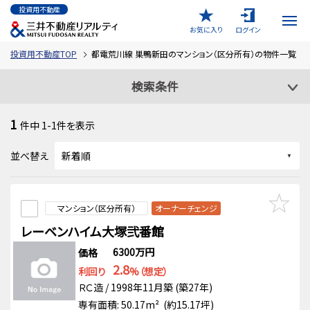
投資用不動産
お気に入り
ログイン
投資用不動産TOP
都電荒川線 巣鴨新田のマンション（区分所有）の物件一覧
検索条件
1
件中
1-1
件を表示
並べ替え
マンション（区分所有）
オーナーチェンジ
レーベンハイム大塚弐番館
6300万円
価格
2.8
利回り
%（想定）
ＲＣ造 / 1998年11月築 (築27年)
専有面積: 50.17m² (約15.17坪)