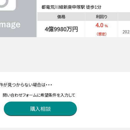
都電荒川線新庚申塚駅 徒歩1分
都営三田線西巣鴨駅 徒歩4分
価格
利回り
山手線巣鴨駅 徒歩14分
4.0
％
4億9980万円
20
（想定）
件が見つからない場合は・・・
問い合わせフォームに希望条件を入力して
購入相談