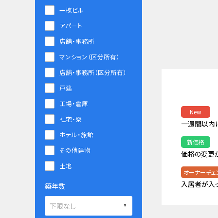
一棟ビル
アパート
店舗・事務所
マンション（区分所有）
店舗・事務所（区分所有）
戸建
工場・倉庫
New
社宅・寮
一週間以内
ホテル・旅館
新価格
その他建物
価格の変更
土地
オーナーチェ
入居者が入
築年数