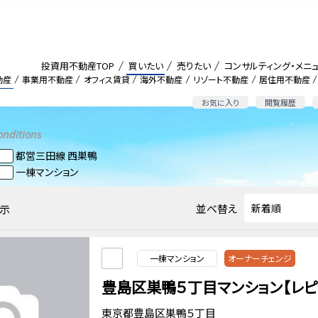
投資用不動産TOP
買いたい
売りたい
コンサルティング・メニ
動産
事業用不動産
オフィス賃貸
海外不動産
リゾート不動産
居住用不動産
お気に入り
閲覧履歴
onditions
都営三田線 西巣鴨
一棟マンション
並べ替え
示
一棟マンション
オーナーチェンジ
豊島区巣鴨５丁目マンション【レピ
東京都豊島区巣鴨５丁目