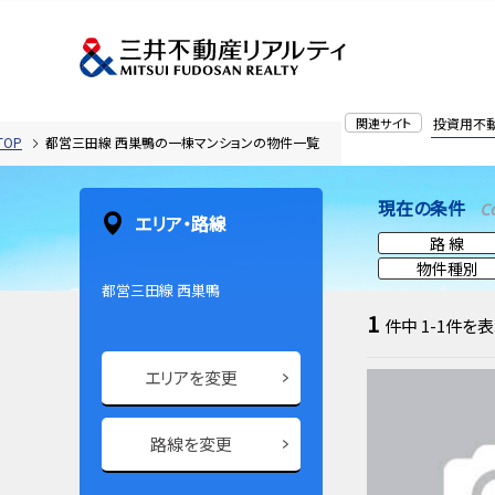
関連サイト
投資用不
OP
都営三田線 西巣鴨の一棟マンションの物件一覧
現在の条件
C
エリア・路線
路 線
物件種別
都営三田線 西巣鴨
1
件中
1-1
件を表
エリアを変更
路線を変更