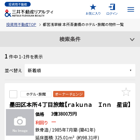
投資用不動産
お気に入り
ログイン
投資用不動産TOP
都営浅草線 本所吾妻橋のホテル・旅館の物件一覧
検索条件
1
件中
1-1
件を表示
並べ替え
ホテル・旅館
オーナーチェンジ
墨田区本所４丁目旅館【ｒａｋｕｎａ Ｉｎｎ 星宙】
3億3800万円
価格
－
利回り
鉄骨造 / 1985年7月築 (築41年)
延床面積: 325.01m² (約98.31坪)