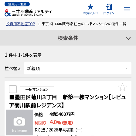
投資用不動産
お気に入り
ログイン
投資用不動産TOP
東京メトロ半蔵門線 住吉の一棟マンションの物件一覧
検索条件
1
件中
1-1
件を表示
並べ替え
一棟マンション
■墨田区菊川３丁目 新築一棟マンション【レピュ
ア菊川駅前レジデンス】
4億5400万円
価格
4.0
利回り
%（想定）
ＲＣ造 / 2026年4月築 (－)