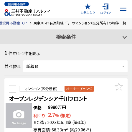
投資用不動産
お気に入り
ログイン
投資用不動産TOP
東京メトロ有楽町線 千川のマンション（区分所有）の物件一覧
検索条件
1
件中
1-1
件を表示
並べ替え
マンション（区分所有）
オーナーチェンジ
オープンレジデンシア千川フロント
9980万円
価格
2.7
利回り
%（想定）
ＲＣ造 / 2023年6月築 (築3年)
専有面積: 66.33m² (約20.06坪)