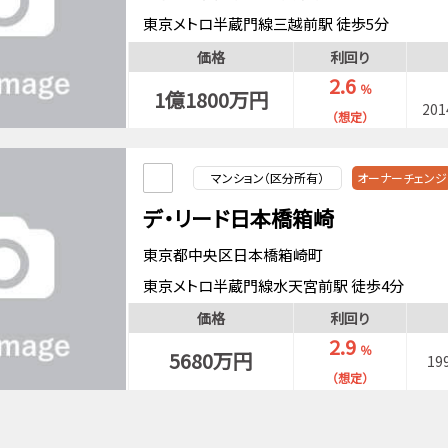
東京メトロ半蔵門線三越前駅 徒歩5分
東京メトロ日比谷線人形町駅 徒歩6分
価格
利回り
都営浅草線人形町駅 徒歩6分
2.6
％
1億1800万円
20
（想定）
マンション（区分所有）
オーナーチェンジ
デ・リード日本橋箱崎
東京都中央区日本橋箱崎町
東京メトロ半蔵門線水天宮前駅 徒歩4分
都営浅草線人形町駅 徒歩10分
価格
利回り
東京メトロ日比谷線人形町駅 徒歩10分
2.9
％
5680万円
19
（想定）