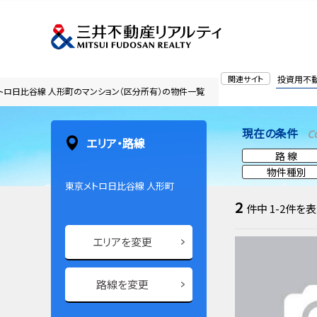
関連サイト
投資用不
トロ日比谷線 人形町のマンション（区分所有）の物件一覧
現在の条件
C
エリア・路線
路 線
物件種別
東京メトロ日比谷線 人形町
2
件中
1-2
件を表
エリアを変更
路線を変更