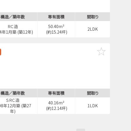
構造／築年数
専有面積
間取り
ＲＣ造
50.40m²
2LDK
14年1月築 (築12年)
(約15.24坪)
構造／築年数
専有面積
間取り
ＳＲＣ造
40.16m²
98年12月築 (築27
1LDK
(約12.14坪)
年)