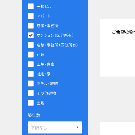
一棟ビル
アパート
店舗・事務所
ご希望の物
マンション（区分所有）
店舗・事務所（区分所有）
戸建
工場・倉庫
社宅・寮
ホテル・旅館
その他建物
土地
築年数