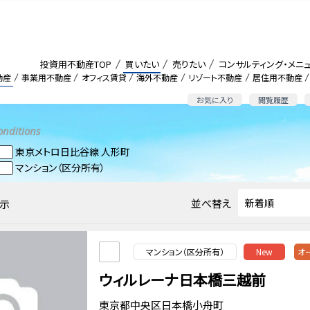
投資用不動産TOP
買いたい
売りたい
コンサルティング・メニ
動産
事業用不動産
オフィス賃貸
海外不動産
リゾート不動産
居住用不動産
お気に入り
閲覧履歴
onditions
東京メトロ日比谷線 人形町
マンション（区分所有）
並べ替え
示
マンション（区分所有）
New
オ
ウィルレーナ日本橋三越前
東京都中央区日本橋小舟町