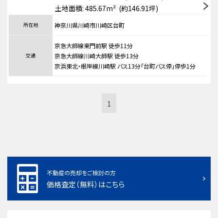
土地面積: 485.67m² (約146.91坪)
所在地
神奈川県川崎市川崎区台町
京急大師線東門前駅 徒歩11分
交通
京急大師線川崎大師駅 徒歩13分
京浜東北・根岸線川崎駅 バス13分「台町バス停」停歩1分
1
不動産の売却をご検討の方
価格査定（無料）はこちら