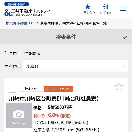
投資用不動産
お気に入り
ログイン
投資用不動産TOP
京急大師線 川崎大師の社宅・寮の物件一覧
検索条件
1
件中
1-1
件を表示
並べ替え
社宅・寮
オーナーチェンジ
川崎市川崎区台町寮【川崎台町社員寮】
5億5000万円
価格
6.0
利回り
%（想定）
ＲＣ造 / 1993年9月築 (築32年)
延床面積: 1,310.93m² (約396.55坪)