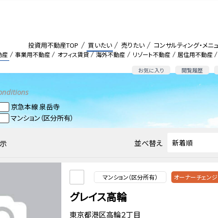
投資用不動産TOP
買いたい
売りたい
コンサルティング・メニ
動産
事業用不動産
オフィス賃貸
海外不動産
リゾート不動産
居住用不動産
お気に入り
閲覧履歴
onditions
京急本線 泉岳寺
マンション（区分所有）
並べ替え
示
マンション（区分所有）
オーナーチェンジ
グレイス高輪
東京都港区高輪２丁目