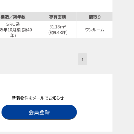
構造／築年数
専有面積
間取り
ＳＲＣ造
31.18m²
85年10月築 (築40
ワンルーム
(約9.43坪)
年)
1
新着物件をメールでお知らせ
会員登録