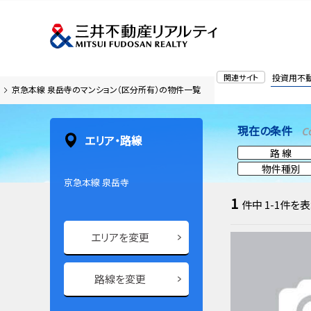
関連サイト
投資用不
京急本線 泉岳寺のマンション（区分所有）の物件一覧
現在の条件
C
エリア・路線
路 線
物件種別
京急本線 泉岳寺
1
件中
1-1
件を表
エリアを変更
路線を変更