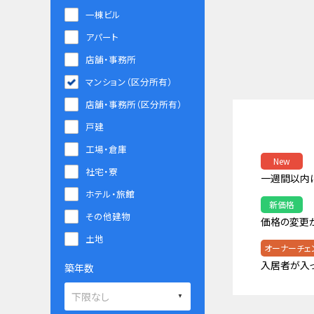
一棟ビル
アパート
店舗・事務所
マンション（区分所有）
店舗・事務所（区分所有）
戸建
工場・倉庫
New
社宅・寮
一週間以内
ホテル・旅館
新価格
その他建物
価格の変更
土地
オーナーチェ
入居者が入
築年数