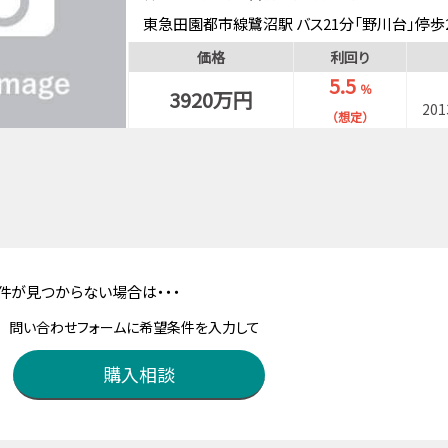
東急田園都市線鷺沼駅 バス21分「野川台」停歩
東急田園都市線梶が谷駅 バス19分「野川台」停
価格
利回り
南武線武蔵中原駅 バス23分「野川台」停歩3分
5.5
％
3920万円
20
（想定）
件が見つからない場合は・・・
問い合わせフォームに希望条件を入力して
購入相談