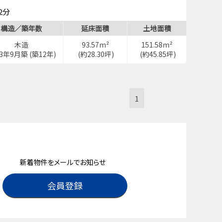
2分
歩3分
構造／築年数
延床面積
土地面積
木造
93.57m²
151.58m²
13年9月築 (築12年)
(約28.30坪)
(約45.85坪)
1
新着物件をメールでお知らせ
会員登録