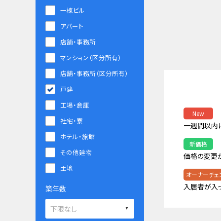
一棟ビル
アパート
店舗・事務所
マンション（区分所有）
店舗・事務所（区分所有）
戸建
工場・倉庫
New
社宅・寮
一週間以内
ホテル・旅館
新価格
その他建物
価格の変更
土地
オーナーチェ
入居者が入
築年数