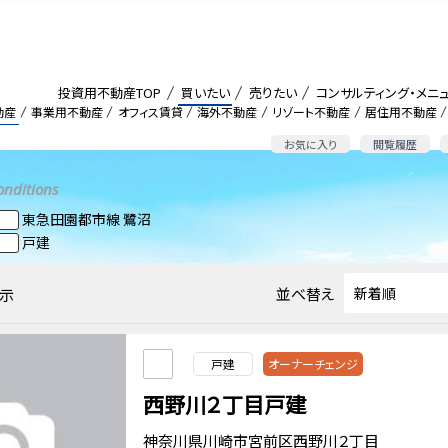
投資用不動産TOP
買いたい
売りたい
コンサルティング・メニ
動産
事業用不動産
オフィス賃貸
海外不動産
リゾート不動産
居住用不動産
お気に入り
閲覧履歴
onditions
東急田園都市線 鷺沼
戸建
並べ替え
示
戸建
オーナーチェンジ
西野川２丁目戸建
神奈川県川崎市宮前区西野川２丁目