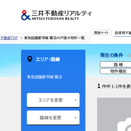
関連サイト
投資用不
不動産TOP
東急田園都市線 鷺沼の戸建の物件一覧
現在の条件
C
エリア・路線
路 線
物件種別
東急田園都市線 鷺沼
1
件中
1-1
件を表
エリアを変更
路線を変更