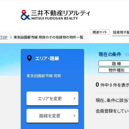
関連サイト
投資用不
TOP
東急田園都市線 用賀のその他建物の物件一覧
現在の条件
C
エリア・路線
路 線
物件種別
東急田園都市線 用賀
0
件中
0
件を表
エリアを変更
現在、条件に該当
会員登録をしてい
路線を変更