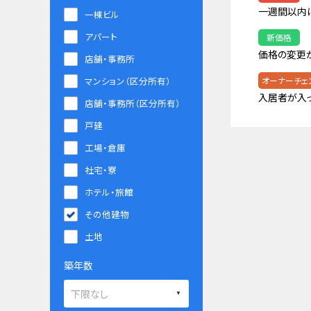
一週間以内
一棟ビル
アパート
新価格
価格の変更
店舗・事務所
マンション（区分所有）
オーナーチェ
入居者が入
店舗・事務所（区分所有）
戸建
工場・倉庫
社宅・寮
ホテル・旅館
その他建物
土地
築年数