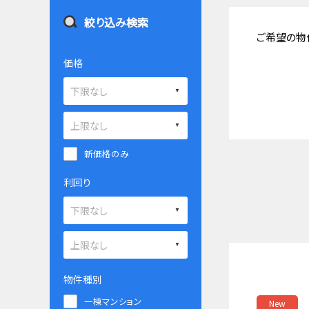
絞り込み検索
ご希望の物
価格
新価格のみ
利回り
物件種別
一棟マンション
New