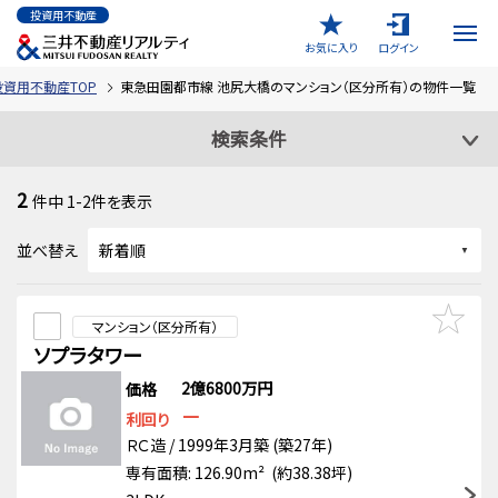
投資用不動産
お気に入り
ログイン
投資用不動産TOP
東急田園都市線 池尻大橋のマンション（区分所有）の物件一覧
検索条件
2
件中
1-2
件を表示
並べ替え
マンション（区分所有）
ソプラタワー
2億6800万円
価格
－
利回り
ＲＣ造 / 1999年3月築 (築27年)
専有面積: 126.90m² (約38.38坪)