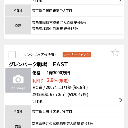
3LDK
所在地
東京都目黒区青葉台３丁目
東急田園都市線池尻大橋駅 徒歩8分
交通
東急東横線中目黒駅 徒歩15分
マンション（区分所有）
オーナーチェンジ
グレンパーク駒場 ＥＡＳＴ
1億3000万円
価格
2.9
利回り
%（想定）
ＲＣ造 / 2007年11月築 (築18年)
専有面積: 67.70m² (約20.47坪)
2LDK
所在地
東京都世田谷区池尻４丁目
京王電鉄井の頭線駒場東大前駅 徒歩8分
交通