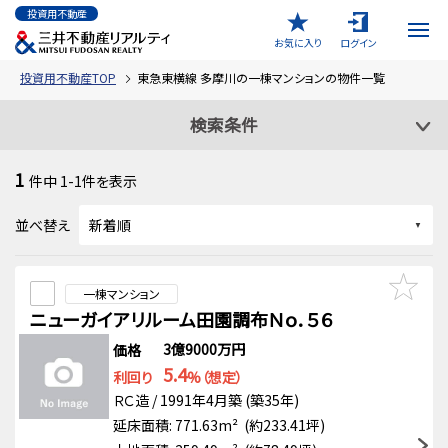
投資用不動産
お気に入り
ログイン
投資用不動産TOP
東急東横線 多摩川の一棟マンションの物件一覧
検索条件
1
件中
1-1
件を表示
並べ替え
一棟マンション
ニューガイアリルーム田園調布Ｎｏ．５６
3億9000万円
価格
5.4
利回り
%（想定）
ＲＣ造 / 1991年4月築 (築35年)
延床面積: 771.63m² (約233.41坪)