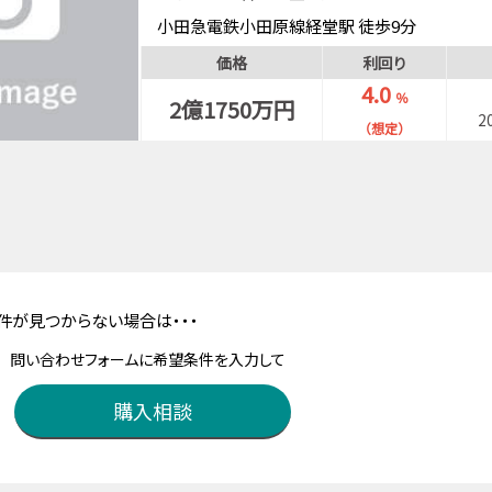
小田急電鉄小田原線経堂駅 徒歩9分
価格
利回り
4.0
％
2億1750万円
2
（想定）
件が見つからない場合は・・・
問い合わせフォームに希望条件を入力して
購入相談