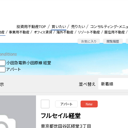
投資用不動産TOP
買いたい
売りたい
コンサルティング・メニ
動産
事業用不動産
オフィス賃貸
海外不動産
リゾート不動産
居住用不動産
お気に入り
閲覧履歴
onditions
小田急電鉄小田原線 経堂
アパート
並べ替え
示
アパート
New
フルセイル経堂
東京都世田谷区経堂３丁目