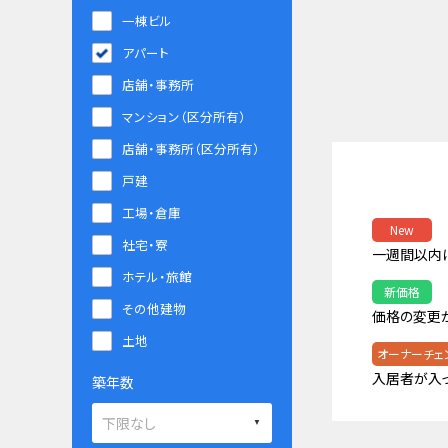
一棟ビル
アパート
店舗・事務所
マンション（区分所有）
店舗・事務所（区分所有）
戸建
工場・倉庫
New
社宅・寮
一週間以内
ホテル・旅館
新価格
その他建物
価格の変更
土地
オーナーチェ
入居者が入
築年数