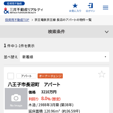
投資用不動産
お気に入り
ログイン
投資用不動産TOP
京王電鉄京王線 長沼のアパートの物件一覧
検索条件
1
件中
1-1
件を表示
並べ替え
アパート
オーナーチェンジ
八王子市長沼町 アパート
3210万円
価格
8.0
利回り
%（想定）
木造 / 1988年3月築 (築38年)
延床面積: 120.96m² (約36.59坪)