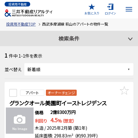
投資用不動産
お気に入り
ログイン
投資用不動産TOP
西武多摩湖線 萩山のアパートの物件一覧
検索条件
1
件中
1-1
件を表示
並べ替え
アパート
オーナーチェンジ
グランクオール美園町イーストレジデンス
2億8300万円
価格
4.5
利回り
%（想定）
木造 / 2025年2月築 (築1年)
延床面積: 298.83m² (約90.39坪)