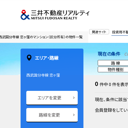
関連サイト
投資用不
西武国分寺線 恋ヶ窪のマンション（区分所有）の物件一覧
現在の条件
C
エリア・路線
路 線
物件種別
西武国分寺線 恋ヶ窪
0
件中
0
件を表
エリアを変更
現在、条件に該当
会員登録をしてい
路線を変更