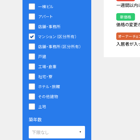
一週間以内
一棟ビル
アパート
新価格
価格の変更
店舗・事務所
マンション（区分所有）
オーナーチェ
入居者が入
店舗・事務所（区分所有）
戸建
工場・倉庫
社宅・寮
ホテル・旅館
その他建物
土地
築年数