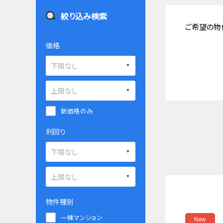
絞り込み検索
ご希望の物
価格
新価格のみ
利回り
物件種別
一棟マンション
New