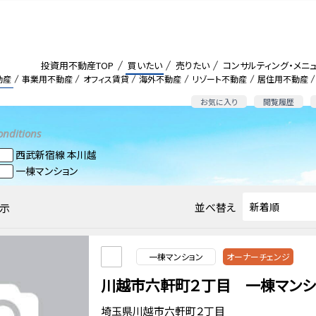
投資用不動産TOP
買いたい
売りたい
コンサルティング・メニ
動産
事業用不動産
オフィス賃貸
海外不動産
リゾート不動産
居住用不動産
お気に入り
閲覧履歴
onditions
西武新宿線 本川越
一棟マンション
並べ替え
示
一棟マンション
オーナーチェンジ
川越市六軒町２丁目 一棟マンショ
埼玉県川越市六軒町２丁目