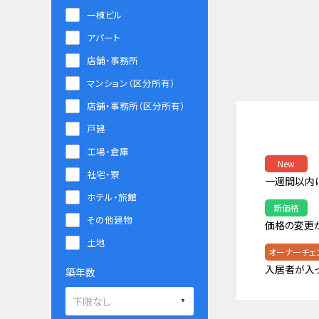
一棟ビル
アパート
店舗・事務所
マンション（区分所有）
店舗・事務所（区分所有）
戸建
工場・倉庫
New
社宅・寮
一週間以内
ホテル・旅館
新価格
その他建物
価格の変更
土地
オーナーチェ
入居者が入
築年数