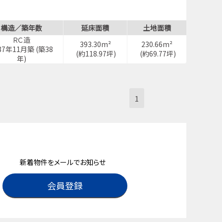
構造／築年数
延床面積
土地面積
ＲＣ造
393.30m²
230.66m²
87年11月築 (築38
(約118.97坪)
(約69.77坪)
年)
1
新着物件をメールでお知らせ
会員登録