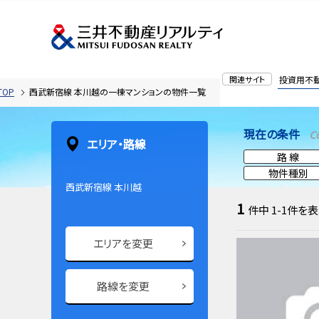
関連サイト
投資用不
OP
西武新宿線 本川越の一棟マンションの物件一覧
現在の条件
C
エリア・路線
路 線
物件種別
西武新宿線 本川越
1
件中
1-1
件を表
エリアを変更
路線を変更