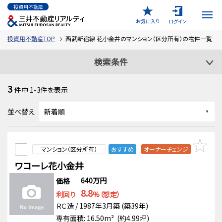
投資用不動産
お気に入り
ログイン
投資用不動産TOP
西武新宿線 花小金井のマンション（区分所有）の物件一覧
検索条件
3
件中
1-3
件を表示
並べ替え
マンション（区分所有）
おすすめ
オーナーチェンジ
ワコーレ花小金井
640万円
価格
8.8
利回り
%（想定）
ＲＣ造 / 1987年3月築 (築39年)
専有面積: 16.50m² (約4.99坪)