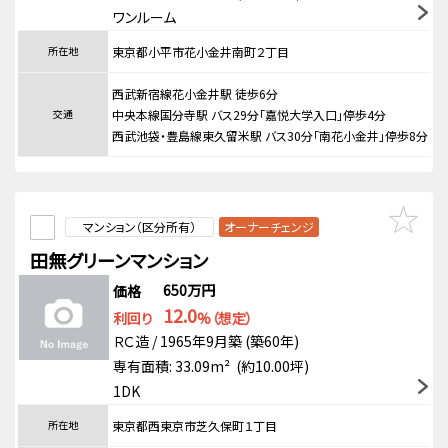
ワンルーム
所在地
東京都小平市花小金井南町２丁目
西武新宿線花小金井駅 徒歩6分
交通
中央本線国分寺駅 バス29分「嘉悦大学入口」停歩4分
西武池袋・豊島線東久留米駅 バス30分「南花小金井」停歩8分
マンション（区分所有）
オーナーチェンジ
田無グリーンマンション
650万円
価格
12.0
利回り
%（想定）
ＲＣ造 / 1965年9月築 (築60年)
専有面積: 33.09m² (約10.00坪)
1DK
所在地
東京都西東京市芝久保町１丁目