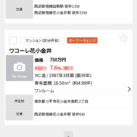
西武新宿線田無駅 徒歩13分
交通
西武新宿線花小金井駅 徒歩23分
マンション（区分所有）
オーナーチェンジ
ワコーレ花小金井
750万円
価格
7.6
利回り
%（現行）
ＲＣ造 / 1987年3月築 (築39年)
専有面積: 16.50m² (約4.99坪)
ワンルーム
所在地
東京都小平市花小金井南町２丁目
交通
西武新宿線花小金井駅 徒歩6分