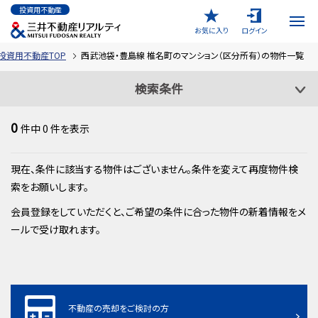
投資用不動産
お気に入り
ログイン
投資用不動産TOP
西武池袋・豊島線 椎名町のマンション（区分所有）の物件一覧
検索条件
0
件中
0
件を表示
現在、条件に該当する物件はございません。条件を変えて再度物件検
索をお願いします。
会員登録をしていただくと、ご希望の条件に合った物件の新着情報をメ
ールで受け取れます。
不動産の売却をご検討の方