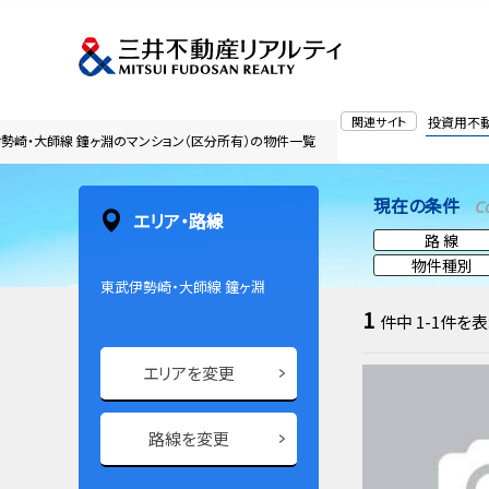
関連サイト
投資用不
勢崎・大師線 鐘ヶ淵のマンション（区分所有）の物件一覧
現在の条件
C
エリア・路線
路 線
物件種別
東武伊勢崎・大師線 鐘ヶ淵
1
件中
1-1
件を表
エリアを変更
路線を変更