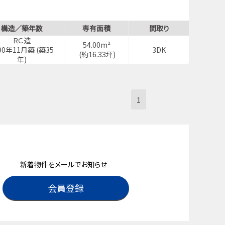
構造／築年数
専有面積
間取り
ＲＣ造
54.00m²
90年11月築 (築35
3DK
(約16.33坪)
年)
1
新着物件をメールでお知らせ
会員登録