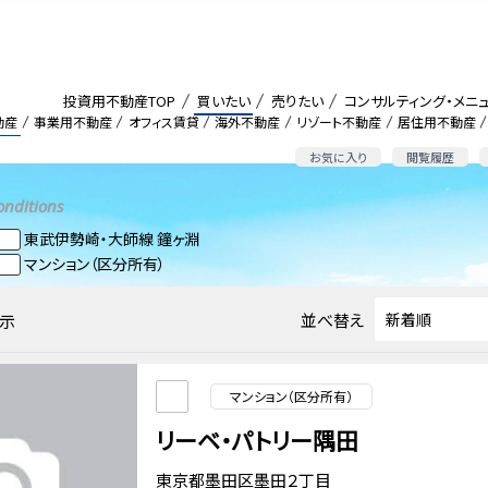
投資用不動産TOP
買いたい
売りたい
コンサルティング・メニ
動産
事業用不動産
オフィス賃貸
海外不動産
リゾート不動産
居住用不動産
お気に入り
閲覧履歴
onditions
東武伊勢崎・大師線 鐘ヶ淵
マンション（区分所有）
並べ替え
示
マンション（区分所有）
リーベ・パトリー隅田
東京都墨田区墨田２丁目