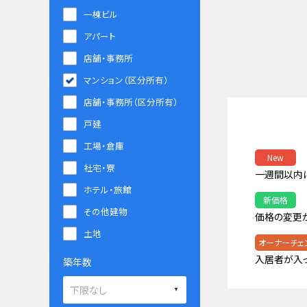
一棟ビル
アパート
店舗・事務所
マンション（区分所有）
店舗・事務所（区分所有）
戸建
工場・倉庫
New
社宅・寮
一週間以内
ホテル・旅館
新価格
その他建物
価格の変更
土地
オーナーチェ
入居者が入
築年数