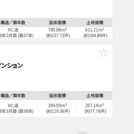
構造／築年数
延床面積
土地面積
ＲＣ造
785.88m²
611.21m²
89年2月築 (築37年)
(約237.72坪)
(約184.89坪)
ンション
構造／築年数
延床面積
土地面積
ＲＣ造
394.59m²
257.14m²
88年3月築 (築38年)
(約119.36坪)
(約77.78坪)