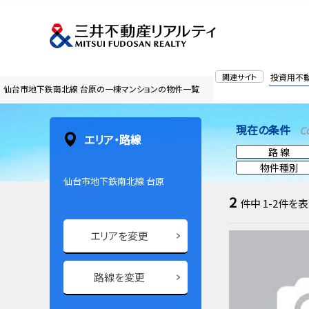
関連サイト
投資用不
仙台市地下鉄南北線 台原の一棟マンションの物件一覧
現在の条件
C
エリア・路線
路 線
物件種別
仙台市地下鉄南北線 台原
2
件中
1-2
件を表
エリアを変更
路線を変更