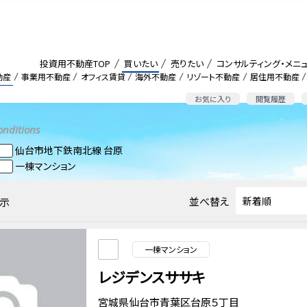
投資用不動産TOP
買いたい
売りたい
コンサルティング・メニ
動産
事業用不動産
オフィス賃貸
海外不動産
リゾート不動産
居住用不動産
お気に入り
閲覧履歴
onditions
仙台市地下鉄南北線 台原
一棟マンション
並べ替え
示
一棟マンション
レジデンスササキ
宮城県仙台市青葉区台原５丁目