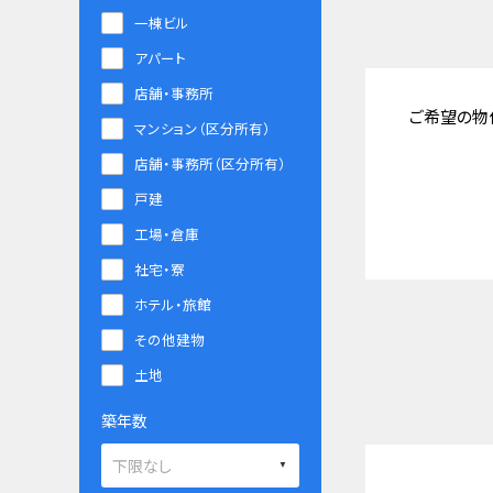
一棟ビル
アパート
店舗・事務所
ご希望の物
マンション（区分所有）
店舗・事務所（区分所有）
戸建
工場・倉庫
社宅・寮
ホテル・旅館
その他建物
土地
築年数