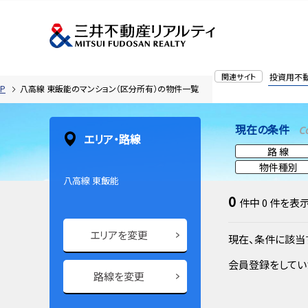
関連サイト
投資用不
P
八高線 東飯能のマンション（区分所有）の物件一覧
現在の条件
C
エリア・路線
路 線
物件種別
八高線 東飯能
0
件中
0
件を表
エリアを変更
現在、条件に該当
会員登録をしてい
路線を変更