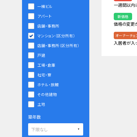
一週間以内
一棟ビル
アパート
新価格
価格の変更
店舗・事務所
マンション（区分所有）
オーナーチェ
入居者が入
店舗・事務所（区分所有）
戸建
工場・倉庫
社宅・寮
ホテル・旅館
その他建物
土地
築年数