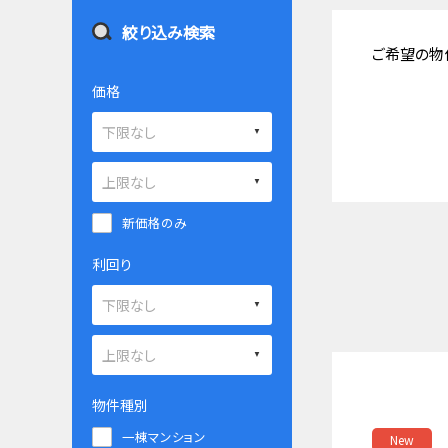
絞り込み検索
ご希望の物
価格
新価格のみ
利回り
物件種別
一棟マンション
New