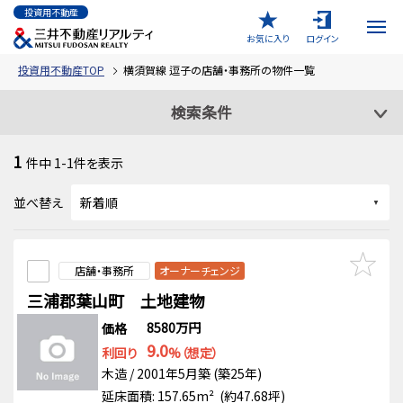
投資用不動産
お気に入り
ログイン
投資用不動産TOP
横須賀線 逗子の店舗・事務所の物件一覧
検索条件
1
件中
1-1
件を表示
並べ替え
店舗・事務所
オーナーチェンジ
三浦郡葉山町 土地建物
8580万円
価格
9.0
利回り
%（想定）
木造 / 2001年5月築 (築25年)
延床面積: 157.65m² (約47.68坪)