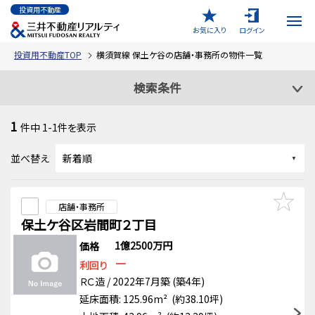
投資用不動産
お気に入り
ログイン
投資用不動産TOP
横須賀線 保土ケ谷の店舗・事務所の物件一覧
検索条件
1
件中
1-1
件を表示
並べ替え
店舗・事務所
保土ケ谷区岩間町２丁目
1億2500万円
価格
－
利回り
ＲＣ造 / 2022年7月築 (築4年)
延床面積: 125.96m² (約38.10坪)