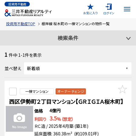
投資用不動産
お気に入り
ログイン
投資用不動産TOP
根岸線 桜木町の一棟マンションの物件一覧
検索条件
1
件中
1-1
件を表示
並べ替え
一棟マンション
オーナーチェンジ
西区伊勢町２丁目マンション【ＧＲＩＧＩＡ桜木町】
4億円
価格
3.5
利回り
%（想定）
ＲＣ造 / 2025年4月築 (築1年)
延床面積: 360.38m² (約109.01坪)