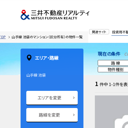
関連サイト
投資用不
OP
山手線 池袋のマンション（区分所有）の物件一覧
現在の条件
C
エリア・路線
路 線
物件種別
山手線 池袋
1
件中
1-1
件を表
エリアを変更
路線を変更