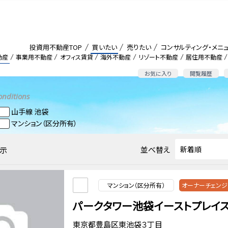
投資用不動産TOP
買いたい
売りたい
コンサルティング・メニ
動産
事業用不動産
オフィス賃貸
海外不動産
リゾート不動産
居住用不動産
お気に入り
閲覧履歴
onditions
山手線 池袋
マンション（区分所有）
並べ替え
示
マンション（区分所有）
オーナーチェンジ
パークタワー池袋イーストプレイ
東京都豊島区東池袋３丁目