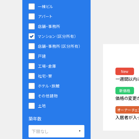
一棟ビル
アパート
店舗・事務所
マンション（区分所有）
店舗・事務所（区分所有）
戸建
工場・倉庫
New
社宅・寮
一週間以内
ホテル・旅館
新価格
その他建物
価格の変更
土地
オーナーチェ
入居者が入
築年数