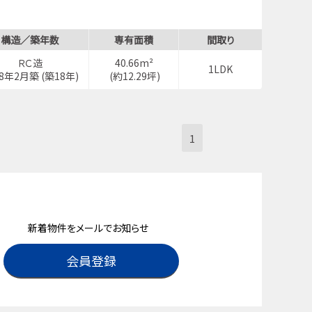
構造／築年数
専有面積
間取り
ＲＣ造
40.66m²
1LDK
08年2月築 (築18年)
(約12.29坪)
1
新着物件をメールでお知らせ
会員登録