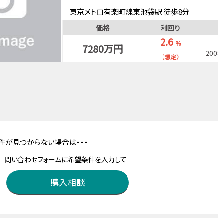
東京メトロ有楽町線東池袋駅 徒歩8分
山手線大塚駅 徒歩10分
価格
利回り
山手線池袋駅 徒歩13分
2.6
％
7280万円
20
（想定）
件が見つからない場合は・・・
問い合わせフォームに希望条件を入力して
購入相談