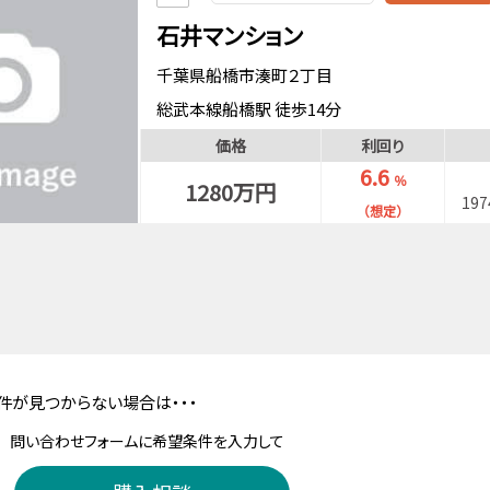
石井マンション
千葉県船橋市湊町２丁目
総武本線船橋駅 徒歩14分
京成電鉄本線京成船橋駅 徒歩12分
価格
利回り
東武野田線船橋駅 徒歩14分
6.6
％
1280万円
19
（想定）
件が見つからない場合は・・・
問い合わせフォームに希望条件を入力して