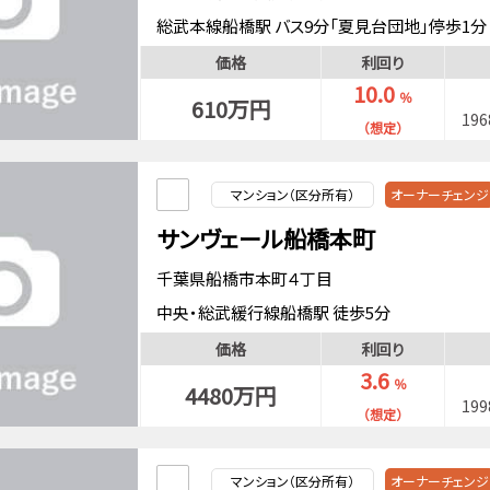
総武本線船橋駅 バス9分「夏見台団地」停歩1分
東武野田線塚田駅 徒歩14分
価格
利回り
10.0
％
610万円
19
（想定）
マンション（区分所有）
オーナーチェンジ
サンヴェール船橋本町
千葉県船橋市本町４丁目
中央・総武緩行線船橋駅 徒歩5分
京成電鉄本線京成船橋駅 徒歩3分
価格
利回り
東武野田線船橋駅 徒歩5分
3.6
％
4480万円
19
（想定）
マンション（区分所有）
オーナーチェンジ