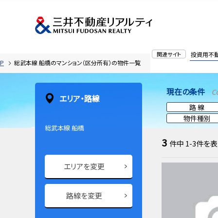
関連サイト
投資用不
P
総武本線 船橋のマンション（区分所有）の物件一覧
現在の条件
C
エリア・路線
路 線
物件種別
総武本線 船橋
3
件中
1-3
件を表
エリアを変更
路線を変更