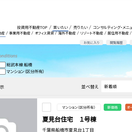
投資用不動産TOP
買いたい
売りたい
コンサルティング・メニ
動産
事業用不動産
オフィス賃貸
海外不動産
リゾート不動産
居住用不動産
お気に入り
閲覧履歴
onditions
総武本線 船橋
マンション（区分所有）
並べ替え
示
マンション（区分所有）
新価格
オ
夏見台住宅 １号棟
千葉県船橋市夏見台１丁目