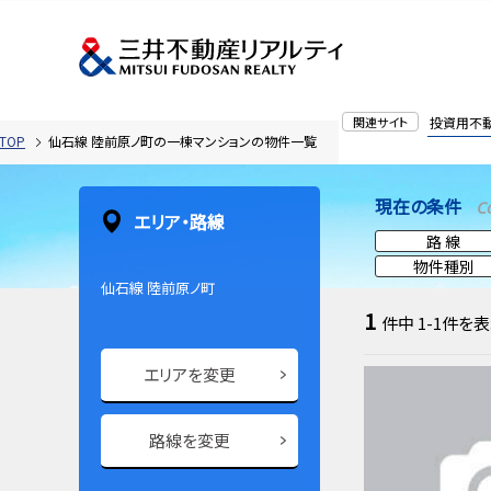
関連サイト
投資用不
TOP
仙石線 陸前原ノ町の一棟マンションの物件一覧
現在の条件
C
エリア・路線
路 線
物件種別
仙石線 陸前原ノ町
1
件中
1-1
件を表
エリアを変更
路線を変更