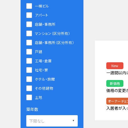
一棟ビル
アパート
店舗・事務所
マンション（区分所有）
店舗・事務所（区分所有）
戸建
工場・倉庫
New
社宅・寮
一週間以内
ホテル・旅館
新価格
その他建物
価格の変更
土地
オーナーチェ
入居者が入
築年数