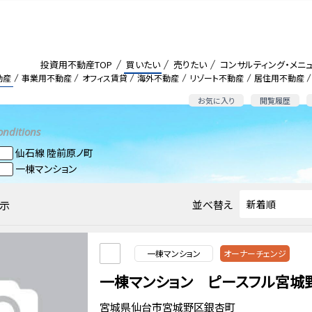
投資用不動産TOP
買いたい
売りたい
コンサルティング・メニ
動産
事業用不動産
オフィス賃貸
海外不動産
リゾート不動産
居住用不動産
お気に入り
閲覧履歴
onditions
仙石線 陸前原ノ町
一棟マンション
並べ替え
示
一棟マンション
オーナーチェンジ
一棟マンション ピースフル宮城
宮城県仙台市宮城野区銀杏町