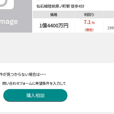
仙石線陸前原ノ町駅 徒歩4分
価格
利回り
7.1
％
1億4400万円
19
（想定）
件が見つからない場合は・・・
問い合わせフォームに希望条件を入力して
購入相談